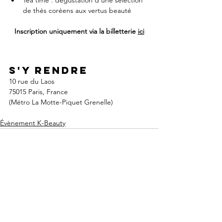
Tea time : dégustation d’une sélection 
de thés coréens aux vertus beauté
Inscription uniquement 
via la billetterie 
ici
S'y rendre
10 rue du Laos
75015 Paris, France
(Métro La Motte-Piquet Grenelle)
Évènement K-Beauty
Voir tout
Posts récents