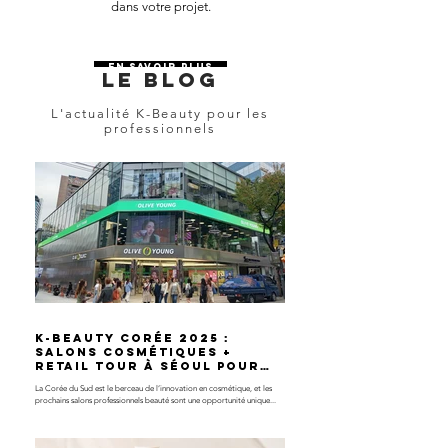
dans votre projet.
EN SAVOIR PLUS
Le blog
L'actualité K-Beauty pour les
professionnels
K-Beauty Corée 2025 :
salons cosmétiques +
retail tour à Séoul pour
les professionnels🇰🇷
La Corée du Sud est le berceau de l’innovation en cosmétique, et les
prochains salons professionnels beauté sont une opportunité unique...