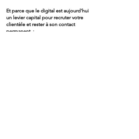
Et parce que le digital est aujourd'hui
un levier capital pour recruter votre
clientèle et rester à son contact
permanent :
Stratégie éditoriale
Rédaction web optimisée SEO
(fiches produits, site e-commerce,
contenus corporate, articles de
blog)
Création et rédaction de
newsletters / séquences e-mailing
EN SAVOIR PLUS