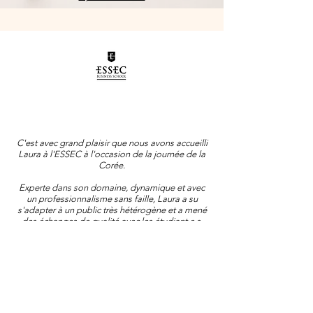
C'est avec grand plaisir que nous avons accueilli
Laura à l'ESSEC à l'occasion de la journée de la
Corée.
Experte dans son domaine, dynamique et avec
un professionnalisme sans faille, Laura a su
s'adapter à un public très hétérogène et a mené
des échanges de qualité avec les étudiant.e.s.
C'est avec joie que nous renouvellerions cette
expérience !
Maria DRISSI HABTI,