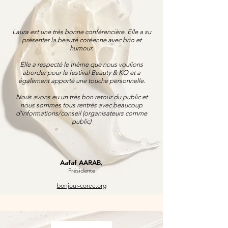
Laura est une très bonne conférencière. Elle a su
présenter la beauté coréenne avec brio et
humour.
Elle a respecté le thème que nous voulions
aborder pour le festival Beauty & KO et a
également apporté une touche personnelle.
Nous avons eu un très bon retour du public et
nous sommes tous rentrés avec beaucoup
d'informations/conseil (organisateurs comme
public)
Aafaf AARAB,
Présidente
bonjour-coree.org